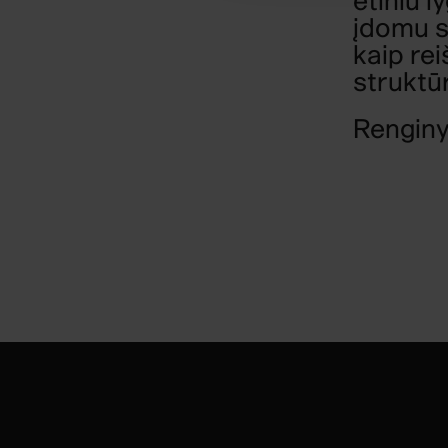
etiniu l
įdomu su
kaip rei
struktū
Rengin