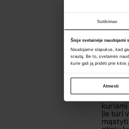
Dirbtin
nematom
kviečia 
Sutikimas
infrastr
kurie f
Šioje svetainėje naudojami 
Jo tyrim
Naudojame slapukus, kad galė
mąstymą
srautą. Be to, svetainės nau
ekosist
kurie gali ją pridėti prie kit
ir socia
vyksian
infrast
Atmesti
sistemą
suprant
kuriami 
jie turi
mąstyti 