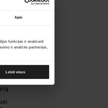
 –
Apie
ę.
į
os funkcijas ir analizuoti
imo ir analizės partneriais,
ių
nę
Leisti visus
ainą
bei