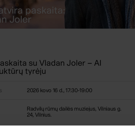
tvira paskaita:
n Joler
paskaita su Vladan Joler – AI
uktūrų tyrėju
s
2026 kovo 16 d., 17:30-19:00
Radvilų rūmų dailės muziejus, Vilniaus g.
24, Vilnius.