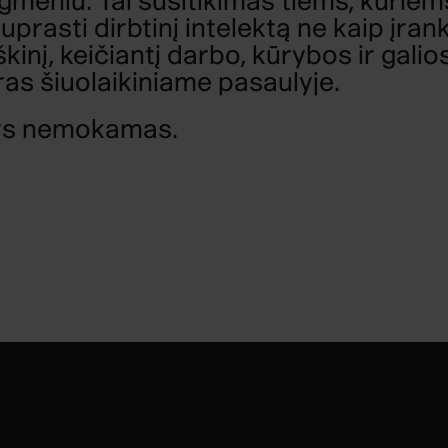
ygmeniu. Tai susitikimas tiems, kuriem
prasti dirbtinį intelektą ne kaip įrank
škinį, keičiantį darbo, kūrybos ir galio
ras šiuolaikiniame pasaulyje.
ys nemokamas.