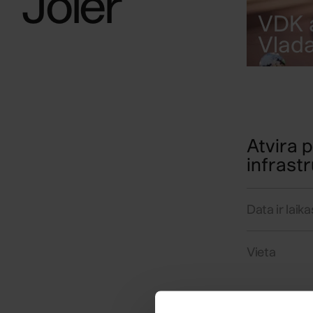
Joler
VDK a
Vlada
Atvira 
infrastr
Data ir laika
Vieta