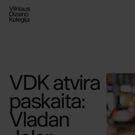
Vilniaus
Dizaino
Kolegija
VDK atvira
paskaita:
Vladan