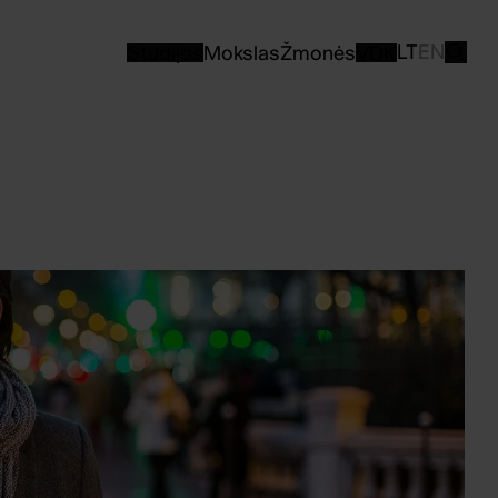
LT
EN
Studijos
Mokslas
Žmonės
VDK