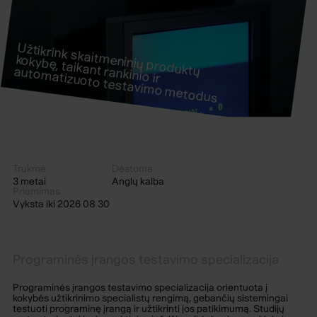
kokybę, taikant rankinio ir
autom
atizuoto testavim
o m
Užtikrink skaitm
eninių produktų
etodus
Trukmė
Dėstoma
3 metai
Anglų kalba
Priėmimas
Vyksta iki 2026 08 30
Programinės įrangos testavimo specializacija
Programinės įrangos testavimo specializacija orientuota į
kokybės užtikrinimo specialistų rengimą, gebančių sistemingai
testuoti programinę įrangą ir užtikrinti jos patikimumą. Studijų