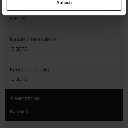
Atmesti
API testavimas
5
ECTS
Našumo testavimas
10
ECTS
Kūrybinė praktika
10
ECTS
4 semestras
Kursas
2