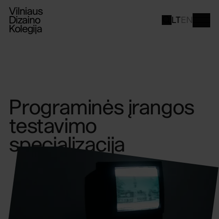
Vilniaus
Dizaino
LT
EN
Kolegija
Programinės įrangos
testavimo
specializacija