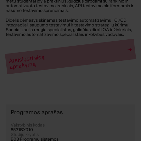
metu studentai įgyja praktinius įgūdžius dirbdami su rankinio ir
automatizuoto testavimo įrankiais, API testavimo platformomis ir
našumo testavimo sprendimais.
Didelis dėmesys skiriamas testavimo automatizavimui, CI/CD
integracijai, saugumo testavimui ir testavimo strategijų kūrimui.
Specializacija rengia specialistus, galinčius dirbti QA inžinieriais,
testavimo automatizavimo specialistais ir kokybės vadovais.
→
Atsisiųsti visą
aprašymą
Programos aprašas
Valstybinis kodas
6531BX010
Studijų kryptis
B03 Programų sistemos