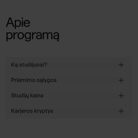
Apie
programą
Ką studijuosi?
1 Bendrieji Išmaniųjų technologijų industrijos
Priėmimo sąlygos
bakalauro programos dalykai
Studijų kaina
Karjeros kryptys
2 Programinės įrangos testavimo specializacijos
dalykai