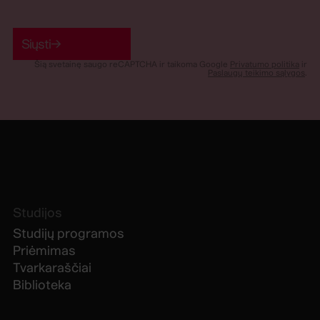
Siųsti
→
Šią svetainę saugo reCAPTCHA ir taikoma Google
Privatumo politika
ir
Paslaugų teikimo sąlygos
.
Studijos
Studijų programos
Priėmimas
Tvarkaraščiai
Biblioteka