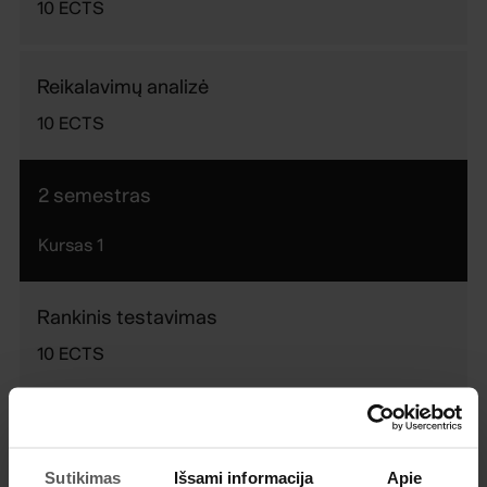
10
ECTS
Reikalavimų analizė
10
ECTS
2 semestras
Kursas
1
Rankinis testavimas
10
ECTS
Duomenų bazės ir SQL
10
ECTS
Sutikimas
Išsami informacija
Apie