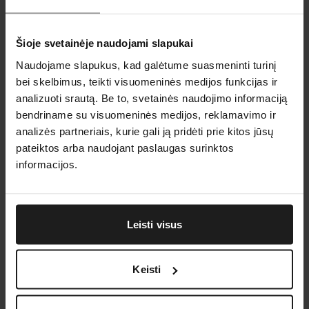
Testavimo dokumentacija
Šioje svetainėje naudojami slapukai
10
ECTS
Naudojame slapukus, kad galėtume suasmeninti turinį
bei skelbimus, teikti visuomeninės medijos funkcijas ir
analizuoti srautą. Be to, svetainės naudojimo informaciją
Versijų valdymas
bendriname su visuomeninės medijos, reklamavimo ir
analizės partneriais, kurie gali ją pridėti prie kitos jūsų
10
ECTS
pateiktos arba naudojant paslaugas surinktos
informacijos.
3 semestras
Kursas
2
Leisti visus
Automatizuotas testavimas
Keisti
5
ECTS