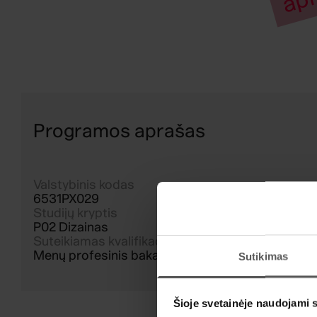
Programos aprašas
Valstybinis kodas
6531PX029
Studijų kryptis
P02 Dizainas
Suteikiamas kvalifikacinis laipsnis
Menų profesinis bakalauras
Sutikimas
Šioje svetainėje naudojami 