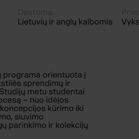
Dėstoma
Pri
Lietuvių ir anglų kalbomis
Vyks
ų programa orientuota į
stilės sprendimų ir
 Studijų metu studentai
rocesą – nuo idėjos
 koncepcijos kūrimo iki
imo, siuvimo
ų parinkimo ir kolekcijų