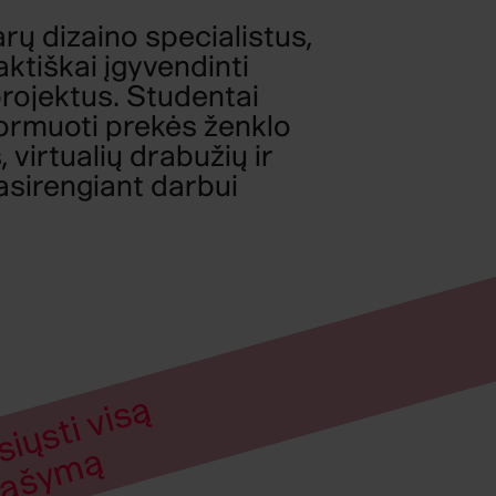
ų dizaino specialistus,
aktiškai įgyvendinti
projektus. Studentai
formuoti prekės ženklo
 virtualių drabužių ir
asirengiant darbui
si
si
ų
s
ti
vi
s
ą
a
p
r
a
š
y
m
A
t
ą