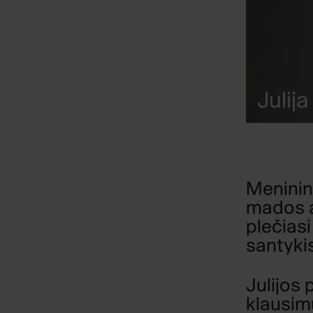
Julij
Meninin
mados a
plečiasi
santyki
Julijos 
klausimu