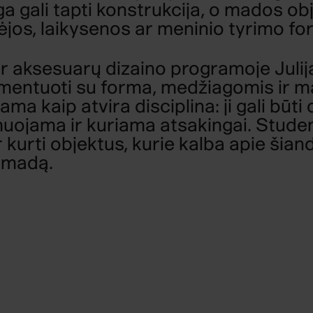
a gali tapti konstrukcija, o mados obj
dėjos, laikysenos ar meninio tyrimo fo
r aksesuarų dizaino programoje Julija
mentuoti su forma, medžiagomis ir 
ma kaip atvira disciplina: ji gali būt
uojama ir kuriama atsakingai. Student
r kurti objektus, kurie kalba apie šia
s madą.