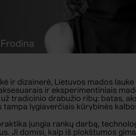
a Frodina
kė ir dizainerė, Lietuvos mados lauke
ksesuarais ir eksperimentiniais mad
 už tradicinio drabužio ribų: batas, a
s tampa lygiaverčiais kūrybinės kalbo
praktika jungia rankų darbą, technolo
s. Ji domisi, kaip iš plokštumos gims