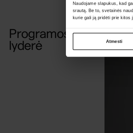
Naudojame slapukus, kad galė
srautą. Be to, svetainės nau
kurie gali ją pridėti prie kit
Programos
lyderė
Atmesti