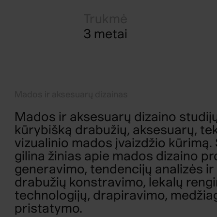
Trukmė
3 metai
Mados ir aksesuarų dizainas
Mados ir aksesuarų dizaino studij
kūrybišką drabužių, aksesuarų, tek
vizualinio mados įvaizdžio kūrimą.
gilina žinias apie mados dizaino p
generavimo, tendencijų analizės ir
drabužių konstravimo, lekalų reng
technologijų, drapiravimo, medžiag
pristatymo.