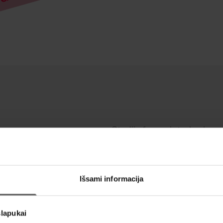
Studijų forma ir trukmė
Nuolatinė, 3 metai
Studijų apimtis kreditais
180
Studijų planai
Nuolatinės studijos
Išsami informacija
slapukai