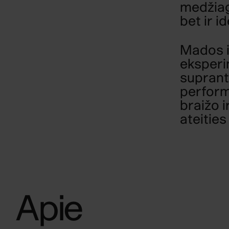
medžiag
bet ir i
Mados i
eksperi
supranta
perform
braižo i
ateitie
Apie