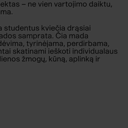
ektas – ne vien vartojimo daiktu,
rma.
 studentus kviečia drąsiai
mados samprata. Čia mada
i dėvima, tyrinėjama, perdirbama,
ai skatinami ieškoti individualaus
ndienos žmogų, kūną, aplinką ir