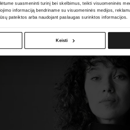
tume suasmeninti turinį bei skelbimus, teikti visuomeninės medij
dojimo informaciją bendriname su visuomeninės medijos, reklamav
os jūsų pateiktos arba naudojant paslaugas surinktos informacijos.
Keisti