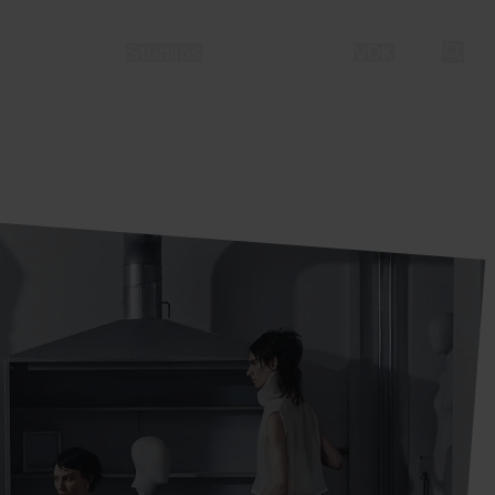
LT
EN
Studijos
Mokslas
Žmonės
VDK