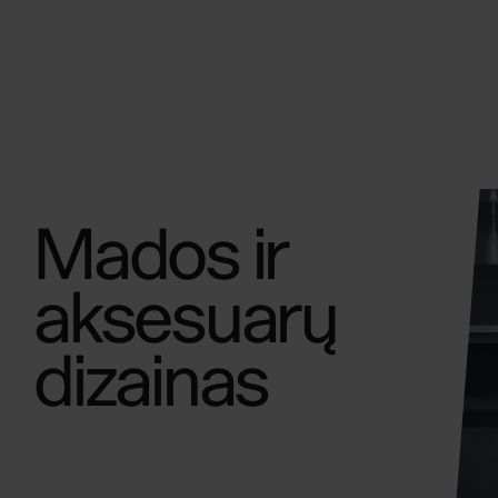
Vilniaus
Dizaino
Kolegija
Mados ir
aksesuarų
dizainas