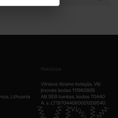
Rekvizitai
Vilniaus dizaino kolegija, VšĮ
Įmonės kodas 111960928
nius, Lithuania
AB SEB bankas, kodas 70440
A. s. LT197044060001209540