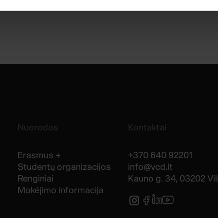
os ar vienkartinių išmokų, jei atitinki
s mėnesį iki tam tikros sumos per
kiriamas tik aukščiausius rezultatus
tikros sumos per metus pagal
i rezultatai gali turėti įtakos
elbiamos kasmet.
Nuorodos
Kontaktai
Erasmus +
+370 640 92201
Studentų organizacijos
info@vcd.lt
Renginiai
Kauno g. 34, 03202 Vil
Mokėjimo informacija