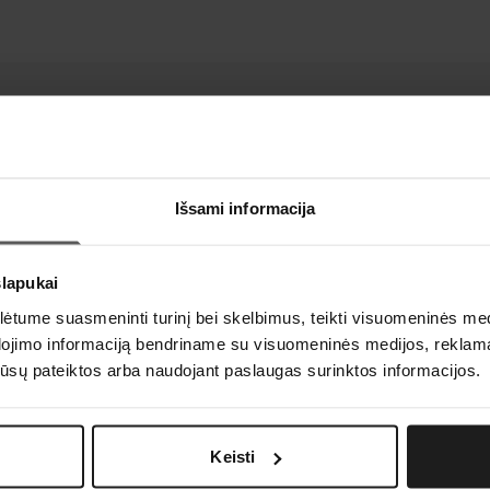
Išsami informacija
 LAMA BPO pasirenkant „valstybės
slapukai
tume suasmeninti turinį bei skelbimus, teikti visuomeninės medij
dojimo informaciją bendriname su visuomeninės medijos, reklamav
os jūsų pateiktos arba naudojant paslaugas surinktos informacijos.
 jos, gali pretenduoti į
iną arba jos dalį (iki studijų
tus studijų rezultatus.
Keisti