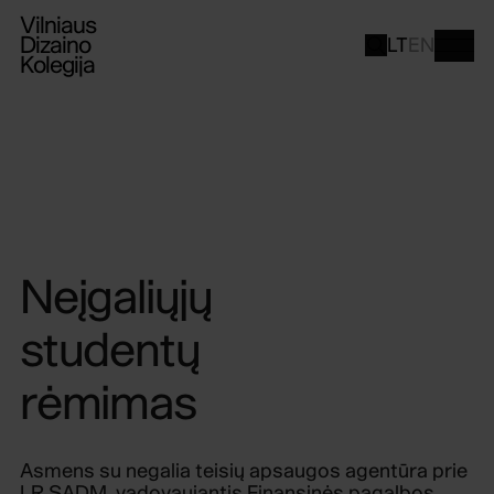
Vilniaus
Dizaino
LT
EN
Kolegija
Neįgaliųjų
studentų
rėmimas
Asmens su negalia teisių apsaugos agentūra prie
LR SADM, vadovaujantis Finansinės pagalbos