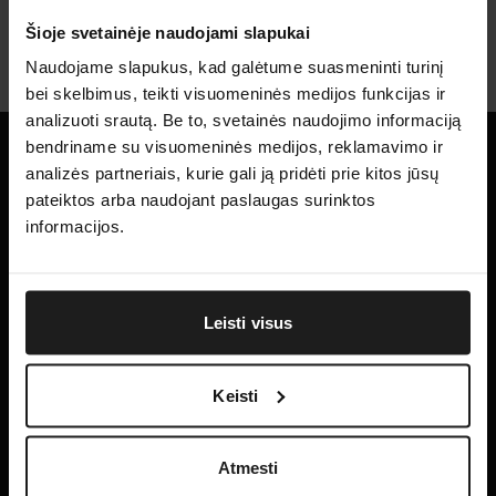
Šioje svetainėje naudojami slapukai
Naudojame slapukus, kad galėtume suasmeninti turinį
1
bei skelbimus, teikti visuomeninės medijos funkcijas ir
Pirmosios pakopos (siekia įgyti profesinio bakalauro
Skambinkite
analizuoti srautą. Be to, svetainės naudojimo informaciją
arba bakalauro kvalifikacinį laipsnį) studijų programą
bendriname su visuomeninės medijos, reklamavimo ir
arba pagal vientisųjų studijų programą;
+370 640 57555
analizės partneriais, kurie gali ją pridėti prie kitos jūsų
1
pateiktos arba naudojant paslaugas surinktos
2
Rašykite
informacijos.
Neturi teisės į valstybės finansuojamą studijų vietą
ar į studijų kainos kompensavimą pagal Lietuvos
Studijos
Pagal antrosios pakopos (magistrantūros) studijų
studijos@dizainokolegija.lt
Respublikos mokslo ir studijų įstatymo 72 straipsnį;
programą;
Studijų programos
Priėmimas
Leisti visus
2
Tvarkaraščiai
3
Biblioteka
Yra laikinai sustabdę studijas aukštojoje mokykloje
Pagal profesinių studijų programą;
Keisti
arba yra akademinėse atostogose;
4
VDK
3
Atmesti
Apie mus
Pagal trečiosios pakopos (doktorantūros) studijų