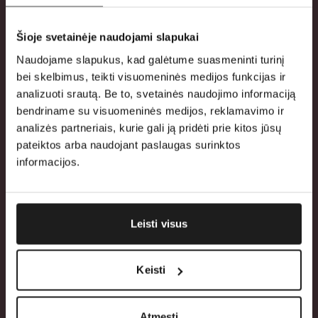
Siųsti
→
Šioje svetainėje naudojami slapukai
Šią svetainę saugo reCAPTCHA ir taikoma Google
Privatumo politika
ir
Paslaugų teikimo sąlygos
.
Naudojame slapukus, kad galėtume suasmeninti turinį
bei skelbimus, teikti visuomeninės medijos funkcijas ir
analizuoti srautą. Be to, svetainės naudojimo informaciją
bendriname su visuomeninės medijos, reklamavimo ir
analizės partneriais, kurie gali ją pridėti prie kitos jūsų
pateiktos arba naudojant paslaugas surinktos
informacijos.
Leisti visus
Keisti
Atmesti