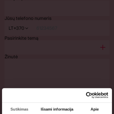
Jūsų telefono numeris
LT
+370
Pasirinkite temą
Žinutė
Sutikimas
Išsami informacija
Apie