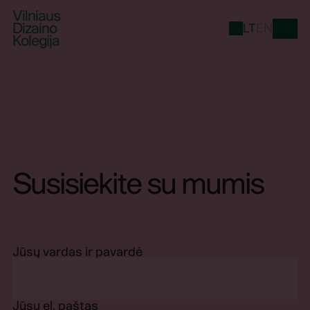
Vilniaus
Dizaino
LT
EN
Kolegija
Susisiekite su mumis
Jūsų vardas ir pavardė
Jūsų el. paštas