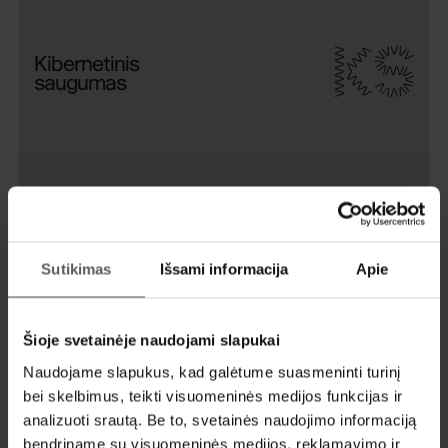
KS
Kibernetinis
saugumas
DA
Duomenų
analitika
Sutikimas
Išsami informacija
Apie
PĮT
Programinės
Šioje svetainėje naudojami slapukai
įrangos
Naudojame slapukus, kad galėtume suasmeninti turinį
testavimas
bei skelbimus, teikti visuomeninės medijos funkcijas ir
analizuoti srautą. Be to, svetainės naudojimo informaciją
bendriname su visuomeninės medijos, reklamavimo ir