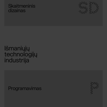
SD
Skaitmeninis
dizainas
Išmaniųjų
technologijų
industrija
P
Programavimas