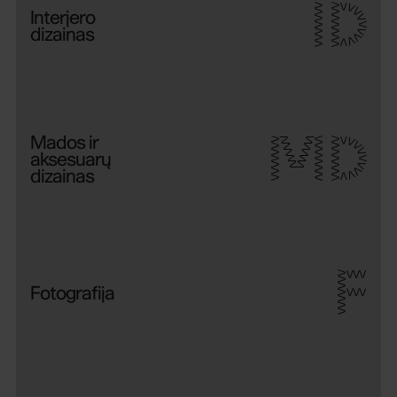
ID
Interjero
dizainas
MD
Mados ir
aksesuarų
dizainas
F
Fotografija