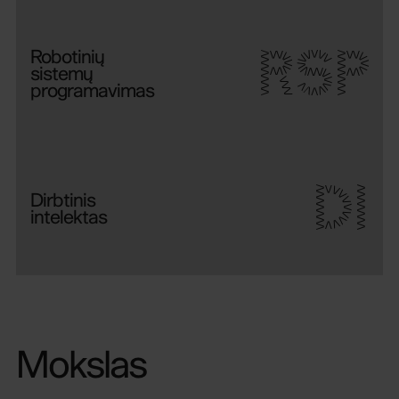
RSP
Robotinių
sistemų
programavimas
DI
Dirbtinis
intelektas
Mokslas
Sužinok daugiau
apie mokslo veiklą