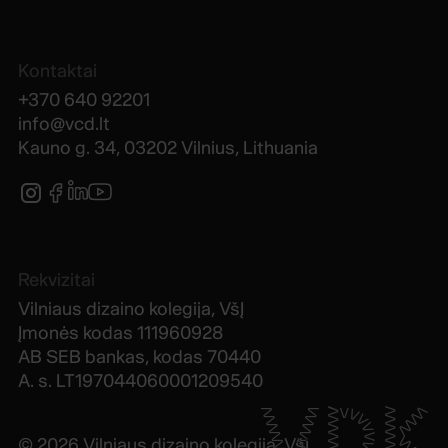
Kontaktai
+370 640 92201
info@vcd.lt
Kauno g. 34, 03202 Vilnius, Lithuania
Rekvizitai
Vilniaus dizaino kolegija, VšĮ
Įmonės kodas 111960928
AB SEB bankas, kodas 70440
A. s. LT197044060001209540
VDK
©
2026
Vilniaus dizaino kolegija, VšĮ