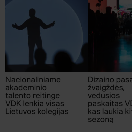
Nacionaliniame
Dizaino pasa
akademinio
žvaigždės,
talento reitinge
vedusios
VDK lenkia visas
paskaitas VD
Lietuvos kolegijas
kas laukia ki
sezoną