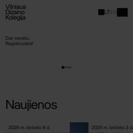
Vilniaus
Dizaino
LT
EN
Kolegija
Įgalink savo kūrybiškumą
tiesioginį priėmimą
Gyveni
kuriant
Naujienos
2026 m. birželio 8 d.
2026 m. birželio 3 d