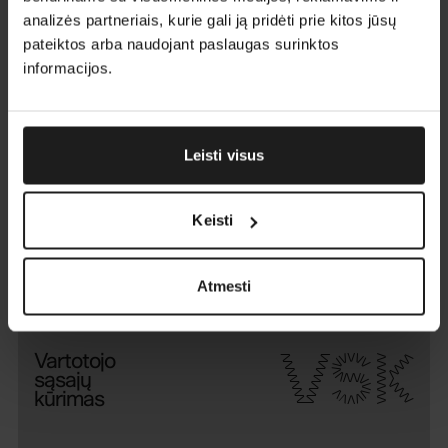
analizės partneriais, kurie gali ją pridėti prie kitos jūsų
PSK
Programų
pateiktos arba naudojant paslaugas surinktos
sistemų
informacijos.
kūrimas
Leisti visus
VPA
Verslo
procesų
Keisti
automatizavimas
Atmesti
VSK
Vartotojo
sąsajų
kūrimas