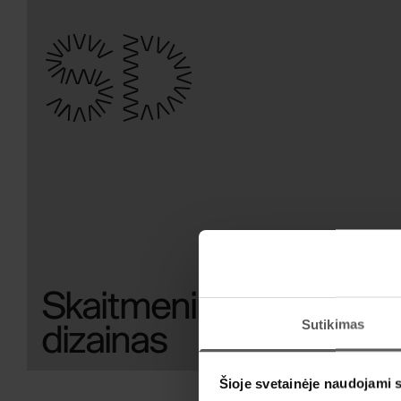
SD
Skaitmeninis
Sutikimas
dizainas
Šioje svetainėje naudojami 