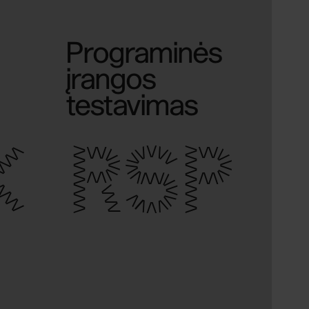
Programinės
įrangos
testavimas
K
RSP