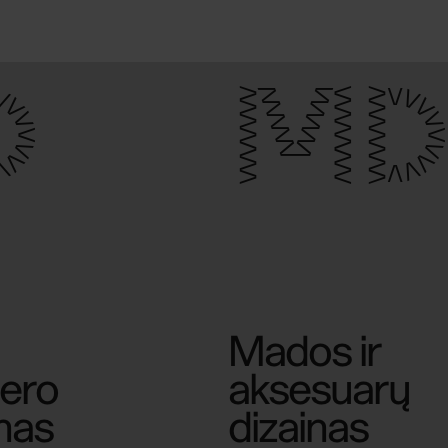
D
MD
Mados ir
jero
aksesuarų
inas
dizainas