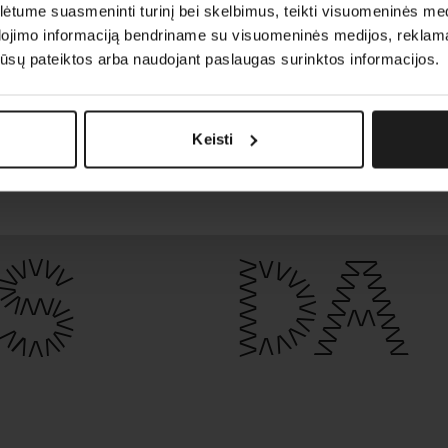
tume suasmeninti turinį bei skelbimus, teikti visuomeninės medij
dojimo informaciją bendriname su visuomeninės medijos, reklamav
os jūsų pateiktos arba naudojant paslaugas surinktos informacijos.
Keisti
S
DA