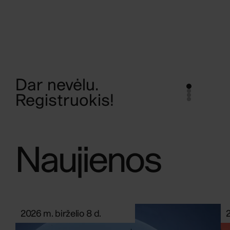
Vilniaus
Dizaino
Kolegija
Įgalink savo
kūrybiškumą
Naujienos
2026 m. birželio 8 d.
2