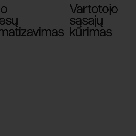
lo
Vartotojo
esų
sąsajų
matizavimas
kūrimas