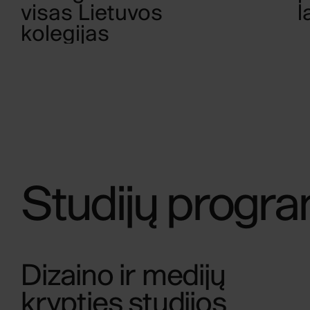
visas Lietuvos
l
kolegijas
Studijų progr
Dizaino ir medijų
krypties studijos