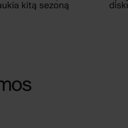
aukia kitą sezoną
disk
amos