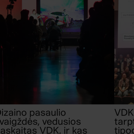
izaino pasaulio
VDK 
vaigždės, vedusios
tarp
askaitas VDK, ir kas
tipo