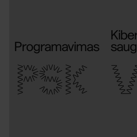
Kiber
Programavimas
sau
PSK
V