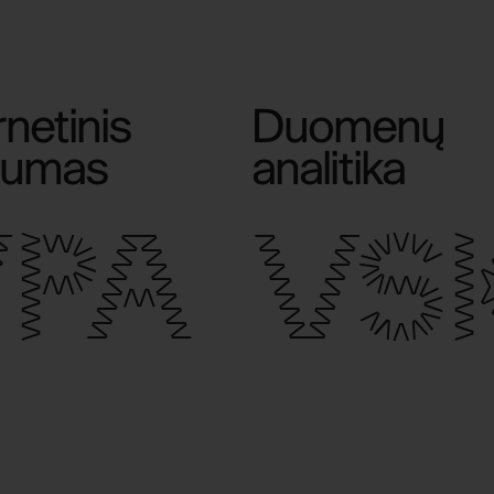
netinis
Duomenų
gumas
analitika
PA
VS