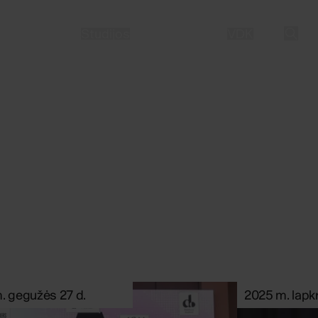
LT
EN
Studijos
Mokslas
Žmonės
VDK
. gegužės 27 d.
2025 m. lapkr