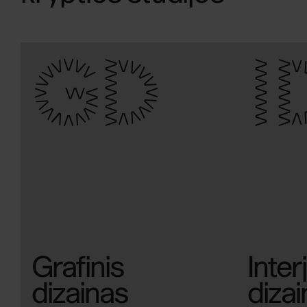
GD
I
Grafinis
Inter
dizainas
diza