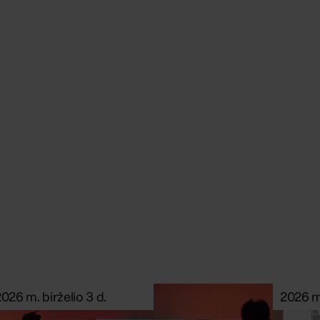
Gyvenimas
kuriant
026 m. birželio 3 d.
2026 m