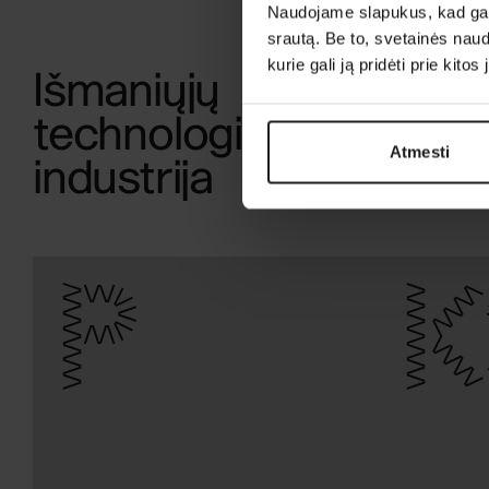
Naudojame slapukus, kad galė
srautą. Be to, svetainės nau
kurie gali ją pridėti prie kit
Išmaniųjų
technologijų
Atmesti
industrija
P
K