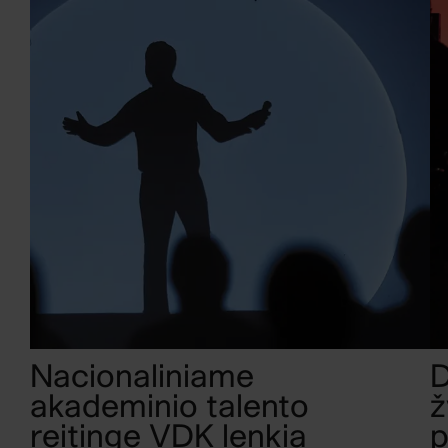
Nacionaliniame
D
akademinio talento
ž
reitinge VDK lenkia
p