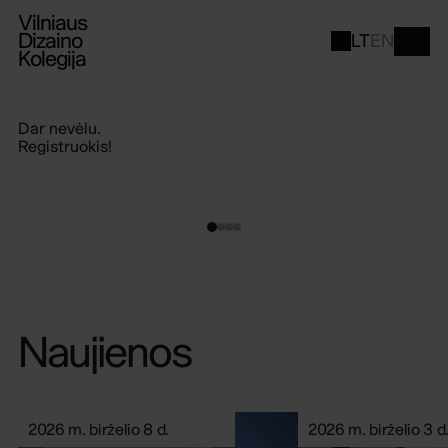
Vilniaus
Dizaino
LT
EN
Kolegija
Įgalink savo kūrybiškumą
tiesioginį priėmimą
Gyveni
kuriant
Naujienos
2026 m. birželio 8 d.
2026 m. birželio 3 d