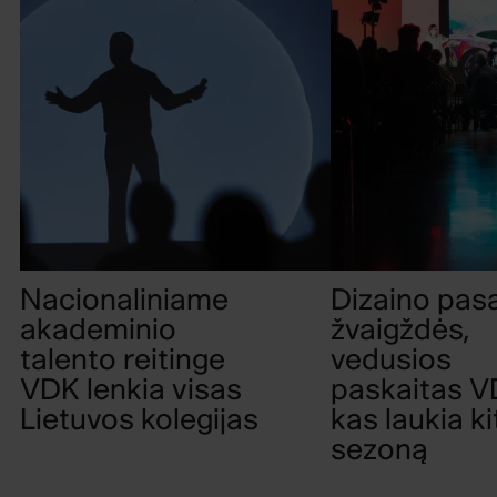
Nacionaliniame
Dizaino pasa
akademinio
žvaigždės,
talento reitinge
vedusios
VDK lenkia visas
paskaitas VD
Lietuvos kolegijas
kas laukia ki
sezoną