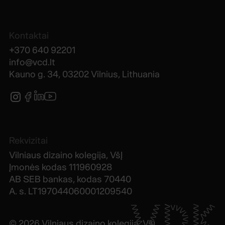
Kontaktai
+370 640 92201
info@vcd.lt
Kauno g. 34, 03202 Vilnius, Lithuania
Rekvizitai
Vilniaus dizaino kolegija, VšĮ
Įmonės kodas 111960928
AB SEB bankas, kodas 70440
A. s. LT197044060001209540
VDK
©
2026
Vilniaus dizaino kolegija, VšĮ