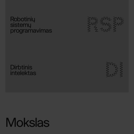
RSP
Robotinių
sistemų
programavimas
DI
Dirbtinis
intelektas
Mokslas
Sužinok daugiau
apie mokslo veiklą