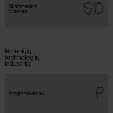
SD
Skaitmeninis
dizainas
Išmaniųjų
technologijų
industrija
P
Programavimas