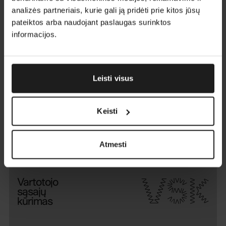
analizės partneriais, kurie gali ją pridėti prie kitos jūsų
PSK
Programų
pateiktos arba naudojant paslaugas surinktos
sistemų
informacijos.
kūrimas
Leisti visus
VPA
Verslo
procesų
Keisti
automatizavimas
Atmesti
VSK
Vartotojo
sąsajų
kūrimas