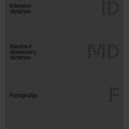
ID
Interjero
dizainas
MD
Mados ir
aksesuarų
dizainas
F
Fotografija