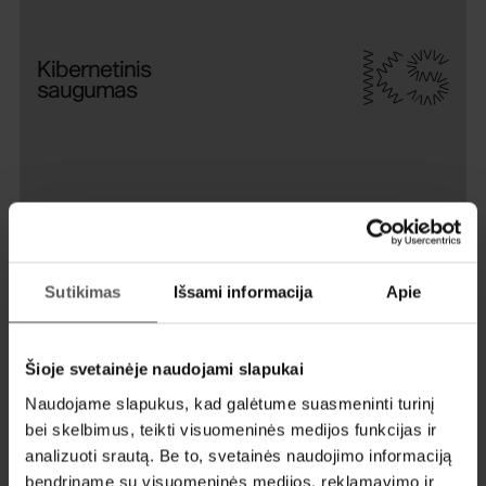
KS
Kibernetinis
saugumas
DA
Duomenų
analitika
Sutikimas
Išsami informacija
Apie
PĮT
Programinės
Šioje svetainėje naudojami slapukai
įrangos
Naudojame slapukus, kad galėtume suasmeninti turinį
testavimas
bei skelbimus, teikti visuomeninės medijos funkcijas ir
analizuoti srautą. Be to, svetainės naudojimo informaciją
bendriname su visuomeninės medijos, reklamavimo ir